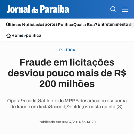
Esportes
Entretenimento
Bl
Últimas Notícias
Política
Qual a Boa?
Home
>
política
POLÍTICA
Fraude em licitações
desviou pouco mais de R$
200 milhões
Opera&ccedil;&atilde;o do MPPB desarticulou esquema
de fraude em licita&ccedil;&otilde;es nesta quinta (3).
Publicado em 03/04/2014 às 14:20