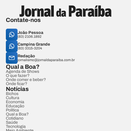
Contate-nos
João Pessoa
(83) 2106.1892
Campina Grande
(83) 3315-3204
Redação
jornalismo@jornaldaparaiba.com.br
Qual a Boa?
Agenda de Shows
O que fazer?
Onde comer e beber?
Onde ficar?
Notícias
Bichos
Cultura
Economia
Educação
Política
Qual a Boa?
Cotidiano
Saúde
Tecnologia
Meio Ambiente