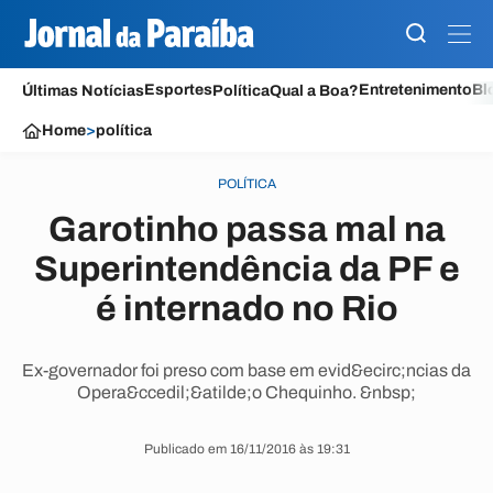
Esportes
Entretenimento
Bl
Últimas Notícias
Política
Qual a Boa?
Home
>
política
POLÍTICA
Garotinho passa mal na
Superintendência da PF e
é internado no Rio
Ex-governador foi preso com base em evid&ecirc;ncias da
Opera&ccedil;&atilde;o Chequinho. &nbsp;
Publicado em 16/11/2016 às 19:31