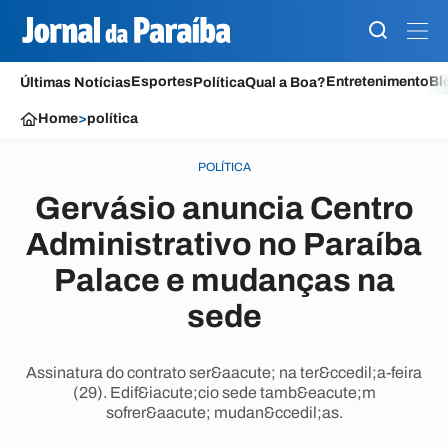
Esportes
Entretenimento
Bl
Últimas Notícias
Política
Qual a Boa?
Home
>
política
POLÍTICA
Gervásio anuncia Centro
Administrativo no Paraíba
Palace e mudanças na
sede
Assinatura do contrato ser&aacute; na ter&ccedil;a-feira
(29). Edif&iacute;cio sede tamb&eacute;m
sofrer&aacute; mudan&ccedil;as.