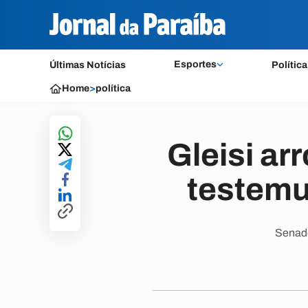
Esportes
Últimas Notícias
Política
Home
>
política
Gleisi ar
testemu
Senado