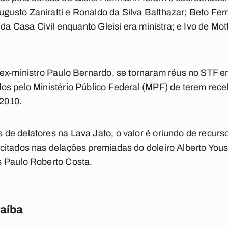
usto Zaniratti e Ronaldo da Silva Balthazar; Beto Ferr
 da Casa Civil enquanto Gleisi era ministra; e Ivo de Mo
 ex-ministro Paulo Bernardo, se tornaram réus no STF 
s pelo Ministério Público Federal (MPF) de terem rece
2010.
e delatores na Lava Jato, o valor é oriundo de recurs
itados nas delações premiadas do doleiro Alberto Youss
 Paulo Roberto Costa.
raíba