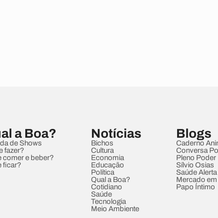
al a Boa?
Notícias
Blogs
da de Shows
Bichos
Caderno Ani
e fazer?
Cultura
Conversa Pol
 comer e beber?
Economia
Pleno Poder
 ficar?
Educação
Sílvio Osias
Política
Saúde Alerta
Qual a Boa?
Mercado em
Cotidiano
Papo Íntimo
Saúde
Tecnologia
Meio Ambiente