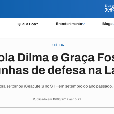
Siga 
Siga 
Entretenimento
Blogs
Qual a Boa?
POLÍTICA
rola Dilma e Graça F
nhas de defesa na L
ra se tornou r&eacute;u no STF em setembro do ano passado.
Publicado em 15/03/2017 às 16:22