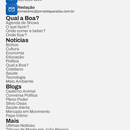
Redação
jornalismo@jornaldaparaiba.com.br
Qual a Boa?
Agenda de Shows
O que fazer?
Onde comer e beber?
Onde ficar?
Notícias
Bichos
Cultura
Economia
Educação
Política
Qual a Boa?
Cotidiano
Saúde
Tecnologia
Meio Ambiente
Blogs
Caderno Animal
Conversa Política
Pleno Poder
Sílvio Osias
Saúde Alerta
Mercado em Movimento
Papo Íntimo
Mais
Últimas Notícias
Tábuas de Marés em João Pessoa