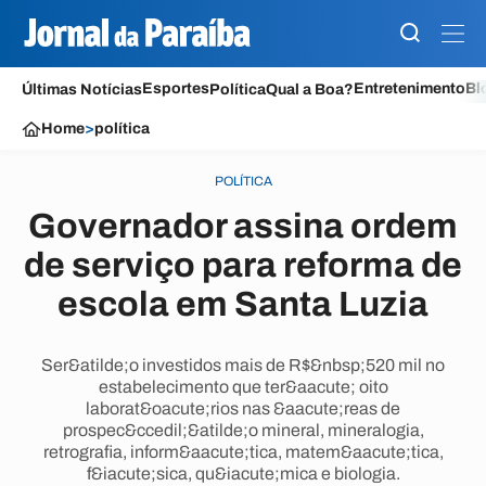
Esportes
Entretenimento
Bl
Últimas Notícias
Política
Qual a Boa?
Home
>
política
POLÍTICA
Governador assina ordem
de serviço para reforma de
escola em Santa Luzia
Ser&atilde;o investidos mais de R$&nbsp;520 mil no
estabelecimento que ter&aacute; oito
laborat&oacute;rios nas &aacute;reas de
prospec&ccedil;&atilde;o mineral, mineralogia,
retrografia, inform&aacute;tica, matem&aacute;tica,
f&iacute;sica, qu&iacute;mica e biologia.