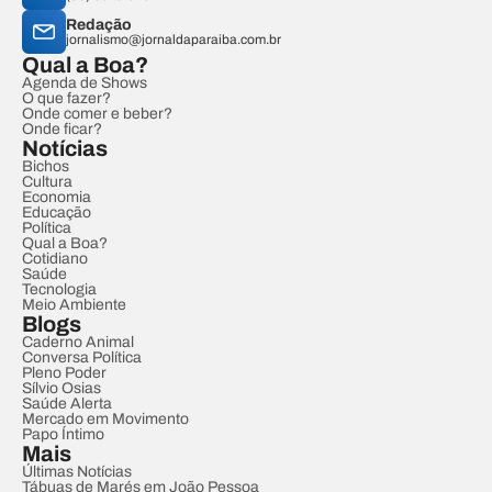
Redação
jornalismo@jornaldaparaiba.com.br
Qual a Boa?
Agenda de Shows
O que fazer?
Onde comer e beber?
Onde ficar?
Notícias
Bichos
Cultura
Economia
Educação
Política
Qual a Boa?
Cotidiano
Saúde
Tecnologia
Meio Ambiente
Blogs
Caderno Animal
Conversa Política
Pleno Poder
Sílvio Osias
Saúde Alerta
Mercado em Movimento
Papo Íntimo
Mais
Últimas Notícias
Tábuas de Marés em João Pessoa