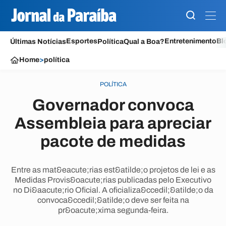
Esportes
Entretenimento
Bl
Últimas Notícias
Política
Qual a Boa?
Home
>
política
POLÍTICA
Governador convoca
Assembleia para apreciar
pacote de medidas
Entre as mat&eacute;rias est&atilde;o projetos de lei e as
Medidas Provis&oacute;rias publicadas pelo Executivo
no Di&aacute;rio Oficial. A oficializa&ccedil;&atilde;o da
convoca&ccedil;&atilde;o deve ser feita na
pr&oacute;xima segunda-feira.