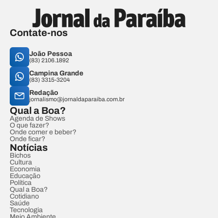
Contate-nos
João Pessoa
(83) 2106.1892
Campina Grande
(83) 3315-3204
Redação
jornalismo@jornaldaparaiba.com.br
Qual a Boa?
Agenda de Shows
O que fazer?
Onde comer e beber?
Onde ficar?
Notícias
Bichos
Cultura
Economia
Educação
Política
Qual a Boa?
Cotidiano
Saúde
Tecnologia
Meio Ambiente