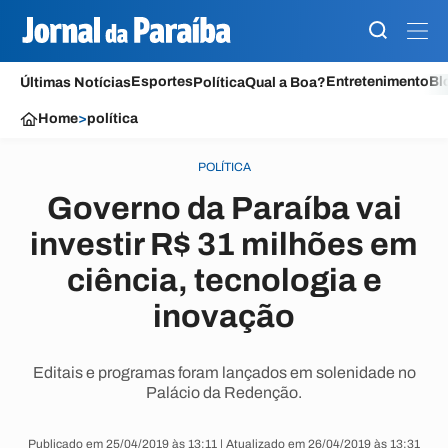
Esportes
Entretenimento
Bl
Últimas Notícias
Política
Qual a Boa?
Home
>
política
POLÍTICA
Governo da Paraíba vai
investir R$ 31 milhões em
ciência, tecnologia e
inovação
Editais e programas foram lançados em solenidade no
Palácio da Redenção.
Publicado em 25/04/2019 às 13:11 | Atualizado em 26/04/2019 às 13:31