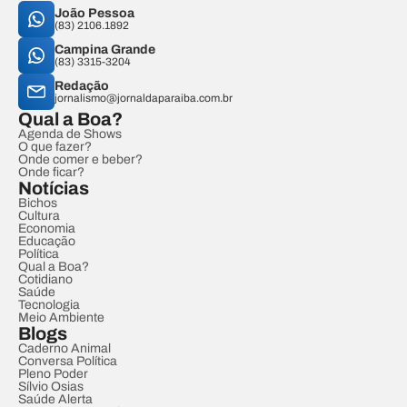
João Pessoa
(83) 2106.1892
Campina Grande
(83) 3315-3204
Redação
jornalismo@jornaldaparaiba.com.br
Qual a Boa?
Agenda de Shows
O que fazer?
Onde comer e beber?
Onde ficar?
Notícias
Bichos
Cultura
Economia
Educação
Política
Qual a Boa?
Cotidiano
Saúde
Tecnologia
Meio Ambiente
Blogs
Caderno Animal
Conversa Política
Pleno Poder
Sílvio Osias
Saúde Alerta