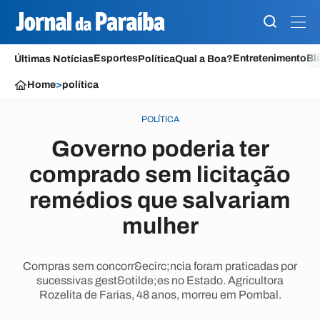
Esportes
Entretenimento
Bl
Últimas Notícias
Política
Qual a Boa?
Home
>
política
POLÍTICA
Governo poderia ter
comprado sem licitação
remédios que salvariam
mulher
Compras sem concorr&ecirc;ncia foram praticadas por
sucessivas gest&otilde;es no Estado. Agricultora
Rozelita de Farias, 48 anos, morreu em Pombal.