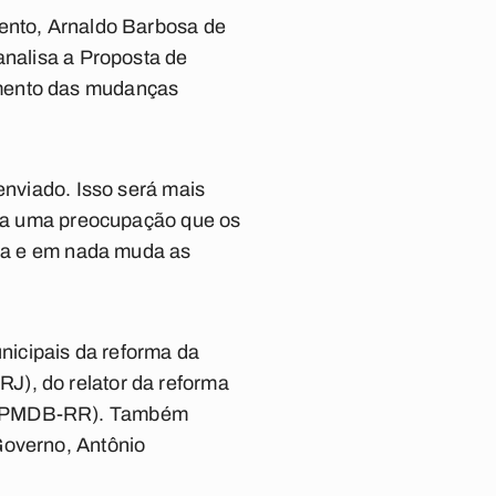
mento, Arnaldo Barbosa de
analisa a Proposta de
amento das mudanças
enviado. Isso será mais
 era uma preocupação que os
ira e em nada muda as
unicipais da reforma da
J), do relator da reforma
á (PMDB-RR). Também
Governo, Antônio