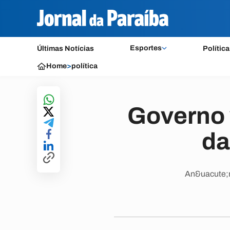
Esportes
Últimas Notícias
Política
Home
>
política
Governo 
da
An&uacute;nc