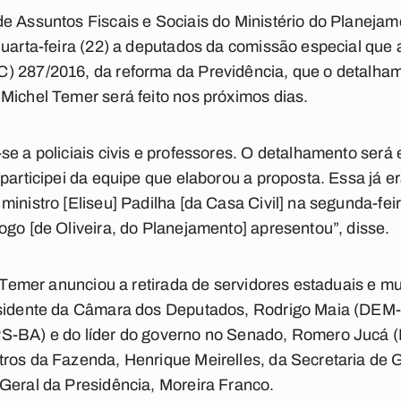
e Assuntos Fiscais e Sociais do Ministério do Planeja
quarta-feira (22) a deputados da comissão especial que 
C) 287/2016, da reforma da Previdência, que o detalh
Michel Temer será feito nos próximos dias.
se a policiais civis e professores. O detalhamento será 
 participei da equipe que elaborou a proposta. Essa já
ministro [Eliseu] Padilha [da Casa Civil] na segunda-fe
ogo [de Oliveira, do Planejamento] apresentou”, disse.
, Temer anunciou a retirada de servidores estaduais e m
esidente da Câmara dos Deputados, Rodrigo Maia (DEM-R
PS-BA) e do líder do governo no Senado, Romero Juc
tros da Fazenda, Henrique Meirelles, da Secretaria de 
Geral da Presidência, Moreira Franco.