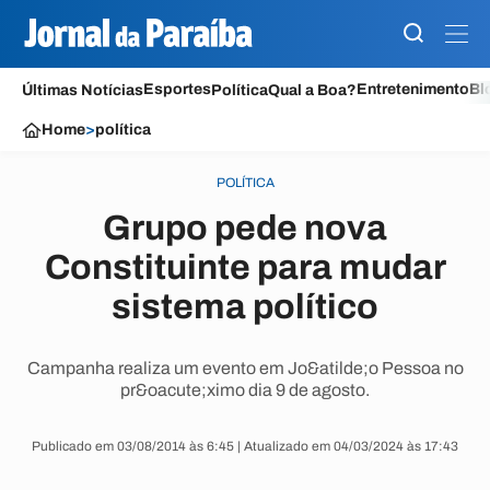
Esportes
Entretenimento
Bl
Últimas Notícias
Política
Qual a Boa?
Home
>
política
POLÍTICA
Grupo pede nova
Constituinte para mudar
sistema político
Campanha realiza um evento em Jo&atilde;o Pessoa no
pr&oacute;ximo dia 9 de agosto.
Publicado em 03/08/2014 às 6:45 | Atualizado em 04/03/2024 às 17:43