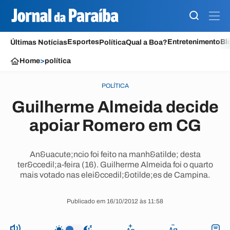
Esportes
Entretenimento
Bl
Últimas Notícias
Política
Qual a Boa?
Home
>
política
POLÍTICA
Guilherme Almeida decide
apoiar Romero em CG
An&uacute;ncio foi feito na manh&atilde; desta
ter&ccedil;a-feira (16). Guilherme Almeida foi o quarto
mais votado nas elei&ccedil;&otilde;es de Campina.
Publicado em 16/10/2012 às 11:58