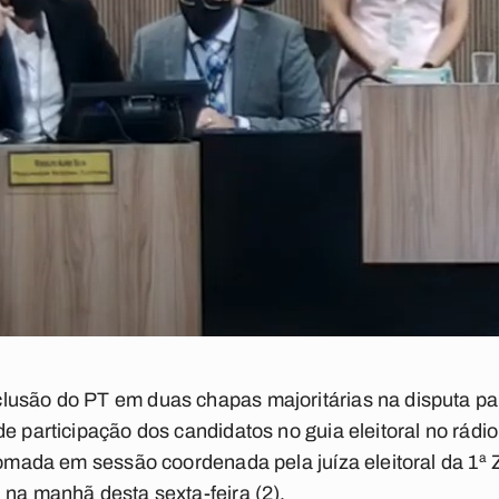
lusão do PT em duas chapas majoritárias na disputa pa
e participação dos candidatos no guia eleitoral no rádio 
 tomada em sessão coordenada pela juíza eleitoral da 1ª
 na manhã desta sexta-feira (2).