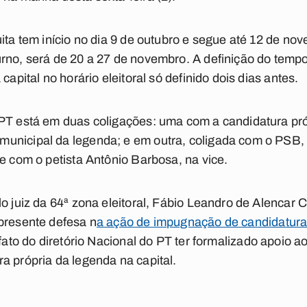
ita tem início no dia 9 de outubro e segue até 12 de no
rno, será de 20 a 27 de novembro. A definição do tempo
capital no horário eleitoral só definido dois dias antes.
PT está em duas coligações: uma com a candidatura pró
unicipal da legenda; e em outra, coligada com o PSB,
 e com o petista Antônio Barbosa, na vice.
lo juiz da 64ª zona eleitoral, Fábio Leandro de Alencar 
presente defesa n
a ação de impugnação de candidatura 
 fato do diretório Nacional do PT ter formalizado apoio
a própria da legenda na capital.