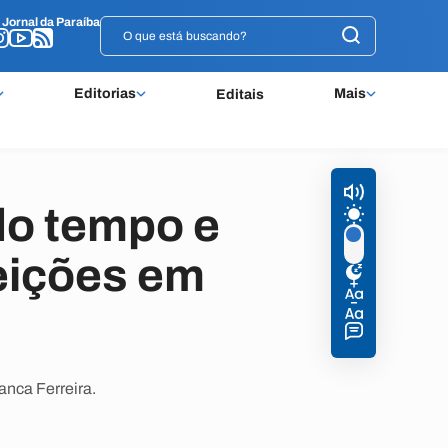
o
o
Jornal da Paraíba
Jornal da Paraíba
Editorias
Mais
Editais
do tempo e
leições em
anca Ferreira.