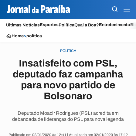
Esportes
Entretenimento
Bl
Últimas Notícias
Política
Qual a Boa?
Home
>
política
POLÍTICA
Insatisfeito com PSL,
deputado faz campanha
para novo partido de
Bolsonaro
Deputado Moacir Rodrigues (PSL) acredita em
debandada de lideranças do PSL para nova legenda
Publicado em 02/01/2020 às 12:41 | Atualizado em 02/01/2020 às 17:12