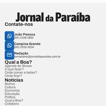
Contate-nos
João Pessoa
(83) 2106.1892
Campina Grande
(83) 3315-3204
Redação
jornalismo@jornaldaparaiba.com.br
Qual a Boa?
Agenda de Shows
O que fazer?
Onde comer e beber?
Onde ficar?
Notícias
Bichos
Cultura
Economia
Educação
Política
Qual a Boa?
Cotidiano