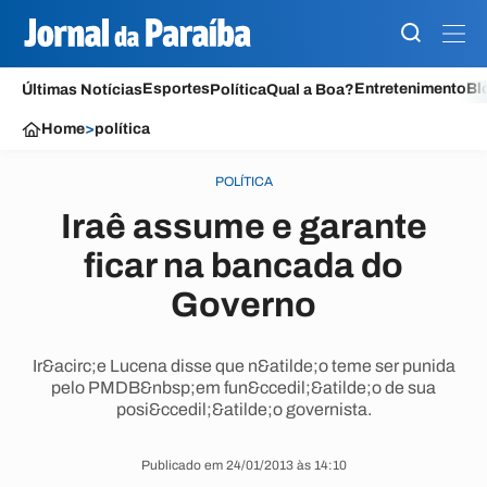
Esportes
Entretenimento
Bl
Últimas Notícias
Política
Qual a Boa?
Home
>
política
POLÍTICA
Iraê assume e garante
ficar na bancada do
Governo
Ir&acirc;e Lucena disse que n&atilde;o teme ser punida
pelo PMDB&nbsp;em fun&ccedil;&atilde;o de sua
posi&ccedil;&atilde;o governista.
Publicado em 24/01/2013 às 14:10