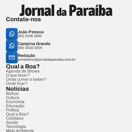
Contate-nos
João Pessoa
(83) 2106.1892
Campina Grande
(83) 3315-3204
Redação
jornalismo@jornaldaparaiba.com.br
Qual a Boa?
Agenda de Shows
O que fazer?
Onde comer e beber?
Onde ficar?
Notícias
Bichos
Cultura
Economia
Educação
Política
Qual a Boa?
Cotidiano
Saúde
Tecnologia
Meio Ambiente