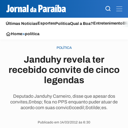
Esportes
Entretenimento
Bl
Últimas Notícias
Política
Qual a Boa?
Home
>
política
POLÍTICA
Janduhy revela ter
recebido convite de cinco
legendas
Deputado Janduhy Carneiro, disse que apesar dos
convites,&nbsp; fica no PPS enquanto puder atuar de
acordo com suas convic&ccedil;&otilde;es.
Publicado em 14/03/2012 às 6:30