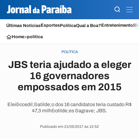
Esportes
Entretenimento
Bl
Últimas Notícias
Política
Qual a Boa?
Home
>
política
POLÍTICA
JBS teria ajudado a eleger
16 governadores
empossados em 2015
Elei&ccedil;&atilde;o dos 16 candidatos teria custado R$
47,3 milh&otilde;es &agrave; JBS.
Publicado em 21/05/2017 às 13:52