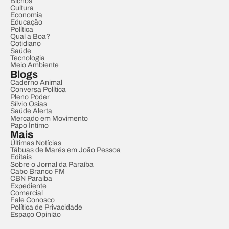
Bichos
Cultura
Economia
Educação
Política
Qual a Boa?
Cotidiano
Saúde
Tecnologia
Meio Ambiente
Blogs
Caderno Animal
Conversa Política
Pleno Poder
Sílvio Osias
Saúde Alerta
Mercado em Movimento
Papo Íntimo
Mais
Últimas Notícias
Tábuas de Marés em João Pessoa
Editais
Sobre o Jornal da Paraíba
Cabo Branco FM
CBN Paraíba
Expediente
Comercial
Fale Conosco
Política de Privacidade
Espaço Opinião