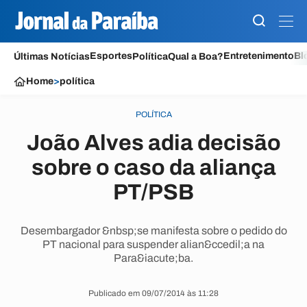
Esportes
Entretenimento
Bl
Últimas Notícias
Política
Qual a Boa?
Home
>
política
POLÍTICA
João Alves adia decisão
sobre o caso da aliança
PT/PSB
Desembargador &nbsp;se manifesta sobre o pedido do
PT nacional para suspender alian&ccedil;a na
Para&iacute;ba.
Publicado em 09/07/2014 às 11:28