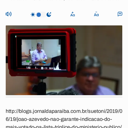
http://blogs.jornaldaparaiba.com.br/suetoni/2019/0
6/19/joao-azevedo-nao-garante-indicacao-do-
mais-votado-na-lista-triplice-do-ministerio-publico/