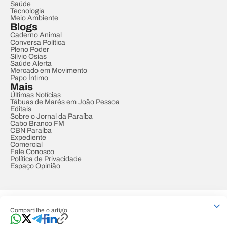
Saúde
Tecnologia
Meio Ambiente
Blogs
Caderno Animal
Conversa Política
Pleno Poder
Sílvio Osias
Saúde Alerta
Mercado em Movimento
Papo Íntimo
Mais
Últimas Notícias
Tábuas de Marés em João Pessoa
Editais
Sobre o Jornal da Paraíba
Cabo Branco FM
CBN Paraíba
Expediente
Comercial
Fale Conosco
Política de Privacidade
Espaço Opinião
© REDE PARAÍBA DE COMUNICAÇÃO
Compartilhe o artigo
Developed by
Designed by