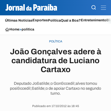
Esportes
Entretenimento
Bl
Últimas Notícias
Política
Qual a Boa?
Home
>
política
POLÍTICA
João Gonçalves adere à
candidatura de Luciano
Cartaxo
Deputado Jo&atilde;o Gon&ccedil;alves tomou
posi&ccedil;&atilde;o de apoiar Cartaxo no segundo
turno.
Publicado em 17/10/2012 às 18:45