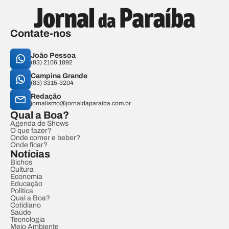
Contate-nos
João Pessoa
(83) 2106.1892
Campina Grande
(83) 3315-3204
Redação
jornalismo@jornaldaparaiba.com.br
Qual a Boa?
Agenda de Shows
O que fazer?
Onde comer e beber?
Onde ficar?
Notícias
Bichos
Cultura
Economia
Educação
Política
Qual a Boa?
Cotidiano
Saúde
Tecnologia
Meio Ambiente