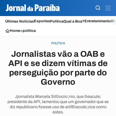
Esportes
Entretenimento
Bl
Últimas Notícias
Política
Qual a Boa?
Home
>
política
POLÍTICA
Jornalistas vão a OAB e
API e se dizem vítimas de
perseguição por parte do
Governo
Jjornalista Marcela Sit&ocirc;nio, que &eacute;
presidente da API, lamentou que um governador que se
diz republicano fizesse uso de artif&iacute;cios como
estes.