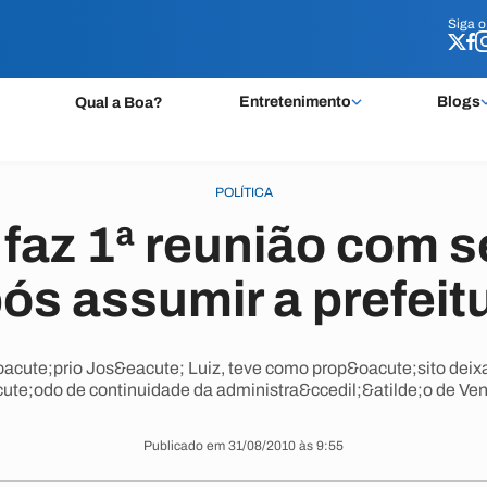
Siga 
Siga 
Entretenimento
Blogs
Qual a Boa?
POLÍTICA
 faz 1ª reunião com s
ós assumir a prefeit
acute;prio Jos&eacute; Luiz, teve como prop&oacute;sito deixar
ute;odo de continuidade da administra&ccedil;&atilde;o de Ve
Publicado em 31/08/2010 às 9:55