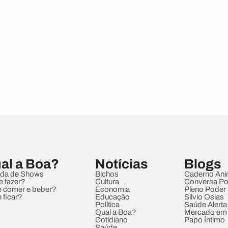
al a Boa?
Notícias
Blogs
da de Shows
Bichos
Caderno Ani
e fazer?
Cultura
Conversa Pol
 comer e beber?
Economia
Pleno Poder
 ficar?
Educação
Sílvio Osias
Política
Saúde Alerta
Qual a Boa?
Mercado em
Cotidiano
Papo Íntimo
Saúde