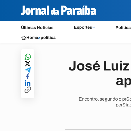
Esportes
Últimas Notícias
Política
Home
>
política
José Luiz
ap
Encontro, segundo o pr&o
per&iac