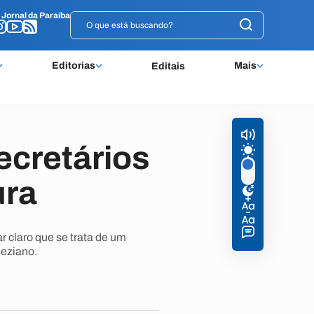
o
o
Jornal da Paraíba
Jornal da Paraíba
Editorias
Mais
Editais
ecretários
ura
 claro que se trata de um
neziano.