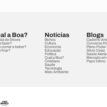
al a Boa?
Notícias
Blogs
da de Shows
Bichos
Caderno Ani
e fazer?
Cultura
Conversa Pol
 comer e beber?
Economia
Pleno Poder
 ficar?
Educação
Sílvio Osias
Política
Saúde Alerta
Qual a Boa?
Mercado em
Cotidiano
Papo Íntimo
Saúde
Tecnologia
Meio Ambiente