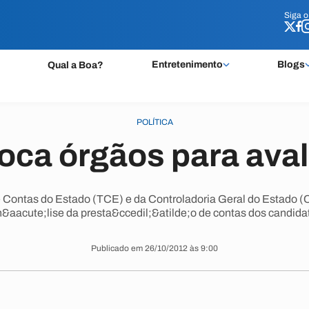
Siga 
Siga 
Entretenimento
Blogs
Qual a Boa?
POLÍTICA
oca órgãos para aval
e Contas do Estado (TCE) e da Controladoria Geral do Estado (
&aacute;lise da presta&ccedil;&atilde;o de contas dos candida
Publicado em 26/10/2012 às 9:00