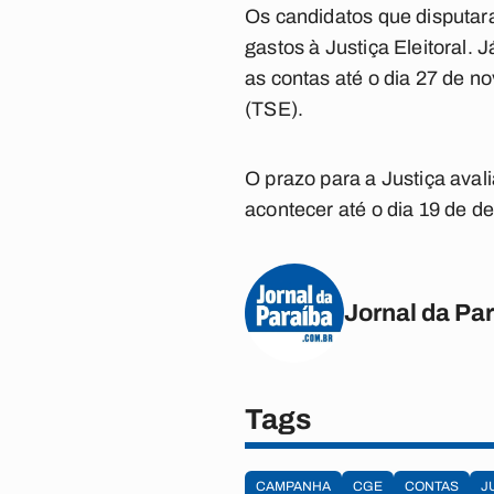
Os candidatos que disputara
gastos à Justiça Eleitoral.
as contas até o dia 27 de no
(TSE).
O prazo para a Justiça aval
acontecer até o dia 19 de d
Jornal da Pa
Tags
CAMPANHA
CGE
CONTAS
J