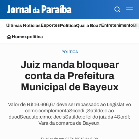
Esportes
Entretenimento
Bl
Últimas Notícias
Política
Qual a Boa?
Home
>
política
POLÍTICA
Juiz manda bloquear
conta da Prefeitura
Municipal de Bayeux
Valor de R$ 16.666,67 deve ser repassado ao Legislativo
como complementa&ccedil;&atilde;o ao
duod&eacute;cimo; decis&atilde;o foi do juiz da 4&ordf;
Vara da comarca de Bayeux.