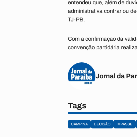
entendeu que, além de duvid
administrativa contrariou d
TJ-PB.
Com a confirmação da valida
convenção partidária realiz
Jornal da Pa
Tags
CAMPINA
DECISÃO
IMPASSE