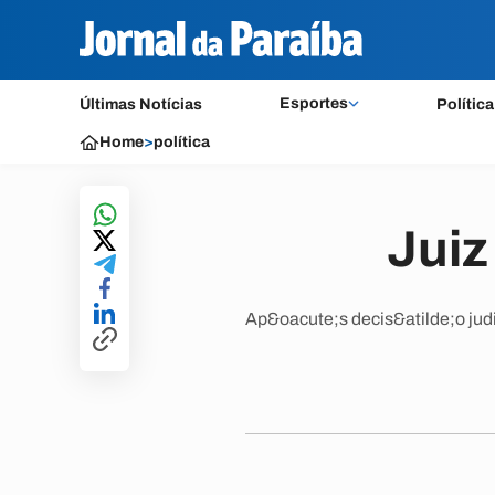
Esportes
Últimas Notícias
Política
Home
>
política
Juiz
Ap&oacute;s decis&atilde;o judi