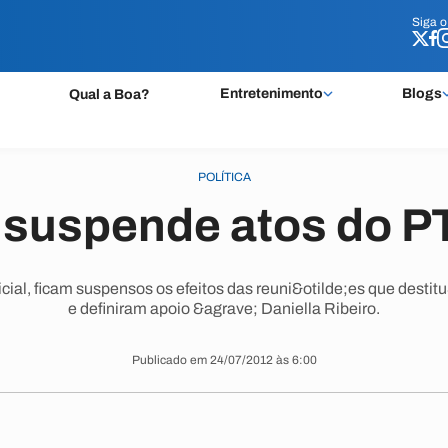
Siga 
Siga 
Entretenimento
Blogs
Qual a Boa?
POLÍTICA
 suspende atos do 
cial, ficam suspensos os efeitos das reuni&otilde;es que dest
e definiram apoio &agrave; Daniella Ribeiro.
Publicado em 24/07/2012 às 6:00