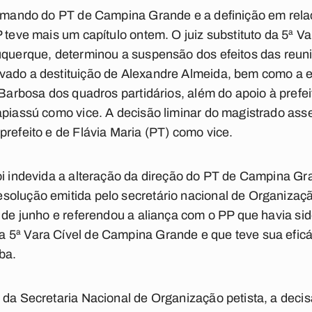
comando do PT de Campina Grande e a definição em rela
P teve mais um capítulo ontem. O juiz substituto da 5ª V
uquerque, determinou a suspensão dos efeitos das reun
vado a destituição de Alexandre Almeida, bem como a 
 Barbosa dos quadros partidários, além do apoio à prefei
apiassú como vice. A decisão liminar do magistrado asse
prefeito e de Flávia Maria (PT) como vice.
oi indevida a alteração da direção do PT de Campina Gra
solução emitida pelo secretário nacional de Organizaç
8 de junho e referendou a aliança com o PP que havia sid
 5ª Vara Cível de Campina Grande e que teve sua eficá
ba.
da Secretaria Nacional de Organização petista, a decisã