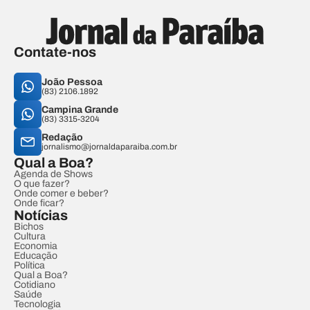
Contate-nos
João Pessoa
(83) 2106.1892
Campina Grande
(83) 3315-3204
Redação
jornalismo@jornaldaparaiba.com.br
Qual a Boa?
Agenda de Shows
O que fazer?
Onde comer e beber?
Onde ficar?
Notícias
Bichos
Cultura
Economia
Educação
Política
Qual a Boa?
Cotidiano
Saúde
Tecnologia