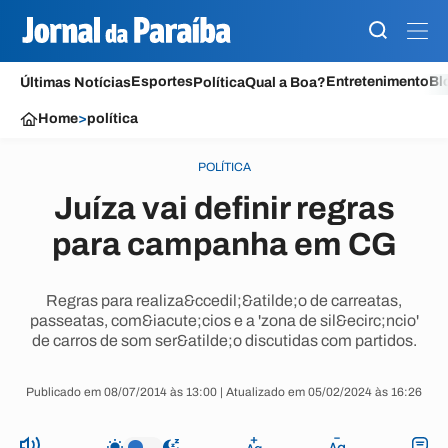
Esportes
Entretenimento
Bl
Últimas Notícias
Política
Qual a Boa?
Home
>
política
POLÍTICA
Juíza vai definir regras
para campanha em CG
Regras para realiza&ccedil;&atilde;o de carreatas,
passeatas, com&iacute;cios e a 'zona de sil&ecirc;ncio'
de carros de som ser&atilde;o discutidas com partidos.
Publicado em 08/07/2014 às 13:00 | Atualizado em 05/02/2024 às 16:26