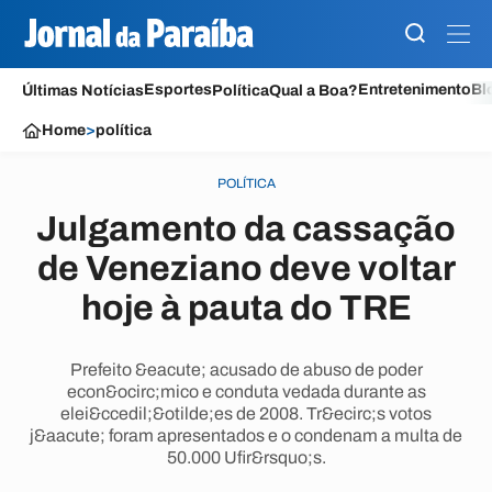
Esportes
Entretenimento
Bl
Últimas Notícias
Política
Qual a Boa?
Home
>
política
POLÍTICA
Julgamento da cassação
de Veneziano deve voltar
hoje à pauta do TRE
Prefeito &eacute; acusado de abuso de poder
econ&ocirc;mico e conduta vedada durante as
elei&ccedil;&otilde;es de 2008. Tr&ecirc;s votos
j&aacute; foram apresentados e o condenam a multa de
50.000 Ufir&rsquo;s.