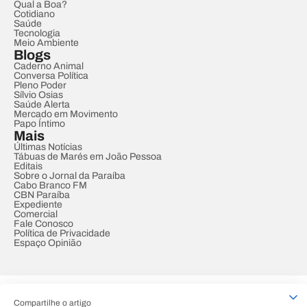
Qual a Boa?
Cotidiano
Saúde
Tecnologia
Meio Ambiente
Blogs
Caderno Animal
Conversa Política
Pleno Poder
Sílvio Osias
Saúde Alerta
Mercado em Movimento
Papo Íntimo
Mais
Últimas Notícias
Tábuas de Marés em João Pessoa
Editais
Sobre o Jornal da Paraíba
Cabo Branco FM
CBN Paraíba
Expediente
Comercial
Fale Conosco
Política de Privacidade
Espaço Opinião
© REDE PARAÍBA DE COMUNICAÇÃO
Compartilhe o artigo