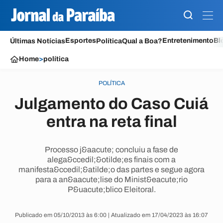
Esportes
Entretenimento
Bl
Últimas Notícias
Política
Qual a Boa?
Home
>
política
POLÍTICA
Julgamento do Caso Cuiá
entra na reta final
Processo j&aacute; concluiu a fase de
alega&ccedil;&otilde;es finais com a
manifesta&ccedil;&atilde;o das partes e segue agora
para a an&aacute;lise do Minist&eacute;rio
P&uacute;blico Eleitoral.
Publicado em 05/10/2013 às 6:00 | Atualizado em 17/04/2023 às 16:07