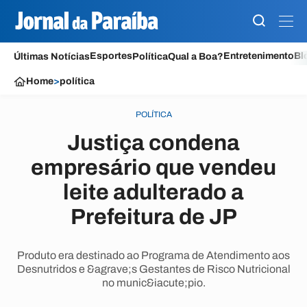
Esportes
Entretenimento
Bl
Últimas Notícias
Política
Qual a Boa?
Home
>
política
POLÍTICA
Justiça condena
empresário que vendeu
leite adulterado a
Prefeitura de JP
Produto era destinado ao Programa de Atendimento aos
Desnutridos e &agrave;s Gestantes de Risco Nutricional
no munic&iacute;pio.