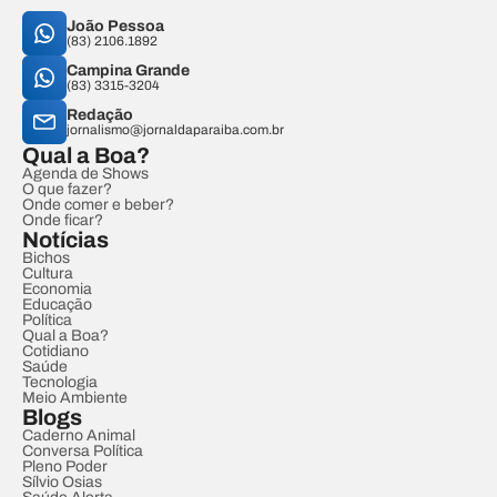
João Pessoa
(83) 2106.1892
Campina Grande
(83) 3315-3204
Redação
jornalismo@jornaldaparaiba.com.br
Qual a Boa?
Agenda de Shows
O que fazer?
Onde comer e beber?
Onde ficar?
Notícias
Bichos
Cultura
Economia
Educação
Política
Qual a Boa?
Cotidiano
Saúde
Tecnologia
Meio Ambiente
Blogs
Caderno Animal
Conversa Política
Pleno Poder
Sílvio Osias