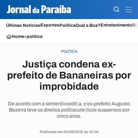
Esportes
Entretenimento
Bl
Últimas Notícias
Política
Qual a Boa?
Home
>
política
POLÍTICA
Justiça condena ex-
prefeito de Bananeiras por
improbidade
De acordo com a senten&ccedil;a, o ex-prefeito Augusto
Bezerra teve os direitos pol&iacute;ticos suspensos por
cinco anos.
Publicado em 04/09/2015 às 10:04