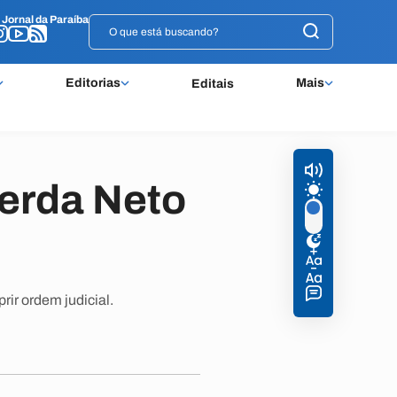
o
o
Jornal da Paraíba
Jornal da Paraíba
Editorias
Mais
Editais
erda Neto
ir ordem judicial.