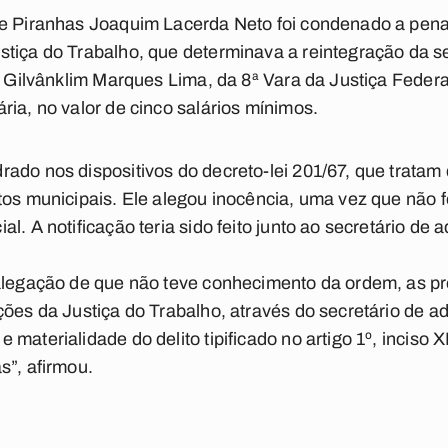
de Piranhas Joaquim Lacerda Neto foi condenado a pen
stiça do Trabalho, que determinava a reintegração da s
iz Gilvânklim Marques Lima, da 8ª Vara da Justiça Feder
ria, no valor de cinco salários mínimos.
ado nos dispositivos do decreto-lei 201/67, que tratam
tos municipais. Ele alegou inocência, uma vez que não f
l. A notificação teria sido feito junto ao secretário de 
 alegação de que não teve conhecimento da ordem, as 
ções da Justiça do Trabalho, através do secretário de a
materialidade do delito tipificado no artigo 1º, inciso XI
s”, afirmou.