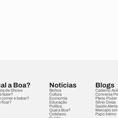
al a Boa?
Notícias
Blogs
da de Shows
Bichos
Caderno Ani
e fazer?
Cultura
Conversa Pol
 comer e beber?
Economia
Pleno Poder
 ficar?
Educação
Sílvio Osias
Política
Saúde Alerta
Qual a Boa?
Mercado em
Cotidiano
Papo Íntimo