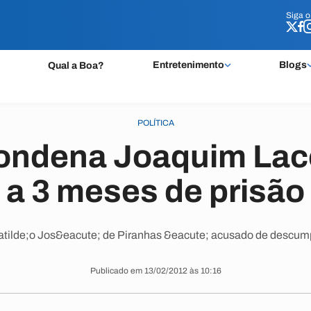
Siga 
Siga 
Entretenimento
Blogs
Qual a Boa?
POLÍTICA
condena Joaquim Lac
a 3 meses de prisão
atilde;o Jos&eacute; de Piranhas &eacute; acusado de descumpr
Publicado em 13/02/2012 às 10:16