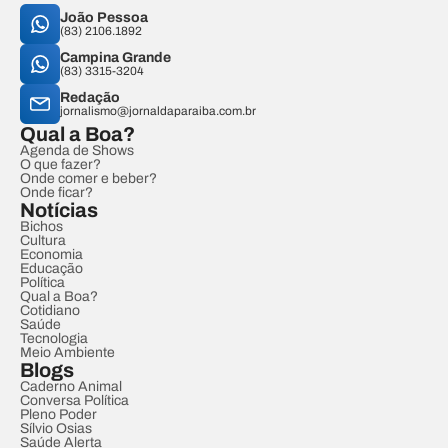
João Pessoa
(83) 2106.1892
Campina Grande
(83) 3315-3204
Redação
jornalismo@jornaldaparaiba.com.br
Qual a Boa?
Agenda de Shows
O que fazer?
Onde comer e beber?
Onde ficar?
Notícias
Bichos
Cultura
Economia
Educação
Política
Qual a Boa?
Cotidiano
Saúde
Tecnologia
Meio Ambiente
Blogs
Caderno Animal
Conversa Política
Pleno Poder
Sílvio Osias
Saúde Alerta