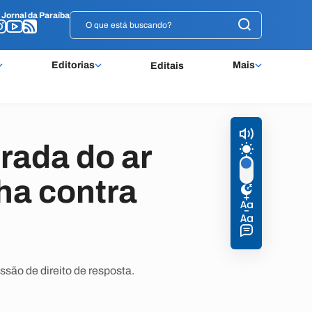
o
o
Jornal da Paraíba
Jornal da Paraíba
Editorias
Mais
Editais
irada do ar
ha contra
ão de direito de resposta.