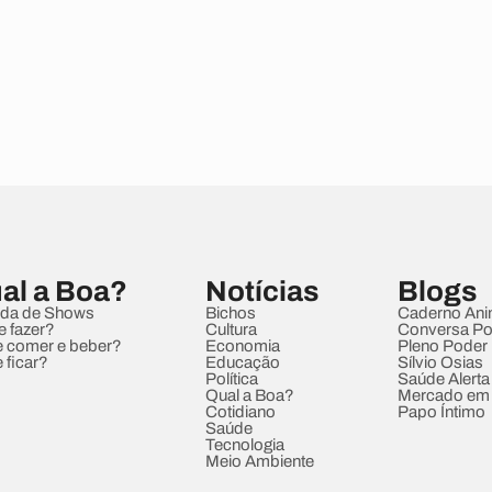
al a Boa?
Notícias
Blogs
da de Shows
Bichos
Caderno Ani
e fazer?
Cultura
Conversa Pol
 comer e beber?
Economia
Pleno Poder
 ficar?
Educação
Sílvio Osias
Política
Saúde Alerta
Qual a Boa?
Mercado em
Cotidiano
Papo Íntimo
Saúde
Tecnologia
Meio Ambiente