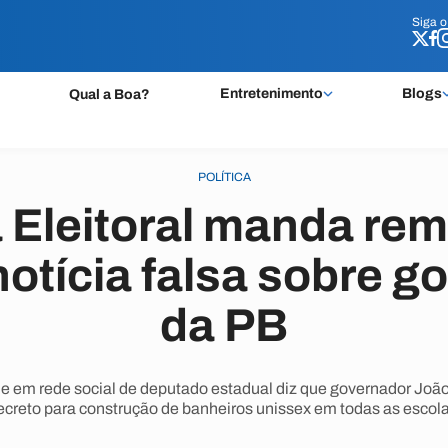
Siga 
Siga 
Entretenimento
Blogs
Qual a Boa?
POLÍTICA
 Eleitoral manda re
notícia falsa sobre 
da PB
 e em rede social de deputado estadual diz que governador Jo
ecreto para construção de banheiros unissex em todas as escola