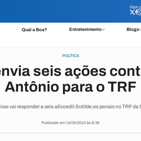
Siga 
Siga 
Entretenimento
Blogs
Qual a Boa?
POLÍTICA
envia seis ações cont
Antônio para o TRF
iras vai responder a seis a&ccedil;&otilde;es penais no TRF da 
Publicado em 13/05/2013 às 8:38