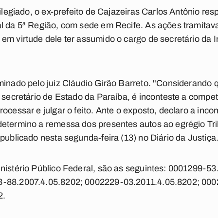
vilegiado, o ex-prefeito de Cajazeiras Carlos Antônio re
al da 5ª Região, com sede em Recife. As ações tramitav
em virtude dele ter assumido o cargo de secretário da 
minado pelo juiz Cláudio Girão Barreto. "Considerando
é secretário de Estado da Paraíba, é inconteste a compe
rocessar e julgar o feito. Ante o exposto, declaro a inc
determino a remessa dos presentes autos ao egrégio Tr
publicado nesta segunda-feira (13) no Diário da Justiça
inistério Público Federal, são as seguintes: 0001299-5
3-88.2007.4.05.8202; 0002229-03.2011.4.05.8202; 000
2.