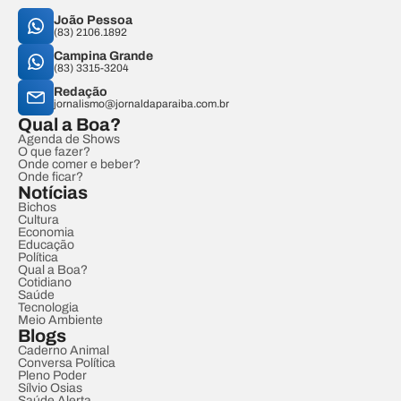
João Pessoa
(83) 2106.1892
Campina Grande
(83) 3315-3204
Redação
jornalismo@jornaldaparaiba.com.br
Qual a Boa?
Agenda de Shows
O que fazer?
Onde comer e beber?
Onde ficar?
Notícias
Bichos
Cultura
Economia
Educação
Política
Qual a Boa?
Cotidiano
Saúde
Tecnologia
Meio Ambiente
Blogs
Caderno Animal
Conversa Política
Pleno Poder
Sílvio Osias
Saúde Alerta