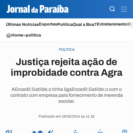
Esportes
Entretenimento
Bl
Últimas Notícias
Política
Qual a Boa?
Home
>
política
POLÍTICA
Justiça rejeita ação de
improbidade contra Agra
A&ccedil;&atilde;o tinha liga&ccedil;&atilde;o com o
contrato com empresa para fornecimento de merenda
escolar.
Publicado em 19/02/2014 às 11:18