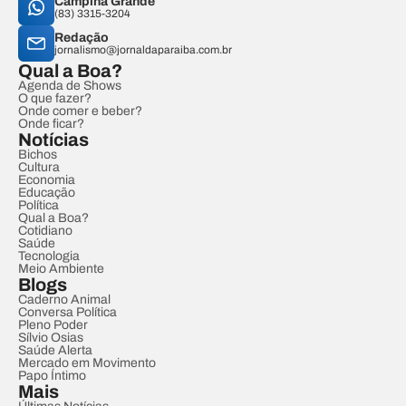
Campina Grande
(83) 3315-3204
Redação
jornalismo@jornaldaparaiba.com.br
Qual a Boa?
Agenda de Shows
O que fazer?
Onde comer e beber?
Onde ficar?
Notícias
Bichos
Cultura
Economia
Educação
Política
Qual a Boa?
Cotidiano
Saúde
Tecnologia
Meio Ambiente
Blogs
Caderno Animal
Conversa Política
Pleno Poder
Sílvio Osias
Saúde Alerta
Mercado em Movimento
Papo Íntimo
Mais