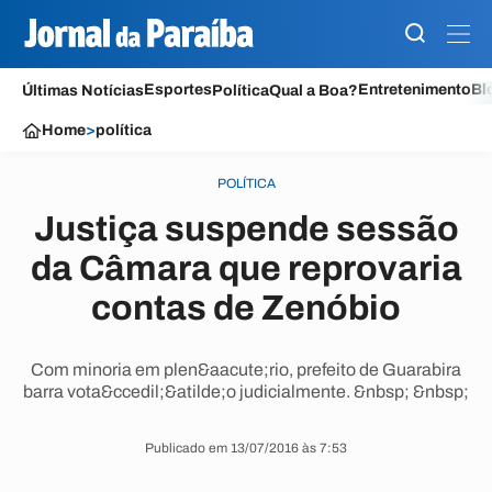
Esportes
Entretenimento
Bl
Últimas Notícias
Política
Qual a Boa?
Home
>
política
POLÍTICA
Justiça suspende sessão
da Câmara que reprovaria
contas de Zenóbio
Com minoria em plen&aacute;rio, prefeito de Guarabira
barra vota&ccedil;&atilde;o judicialmente. &nbsp; &nbsp;
Publicado em 13/07/2016 às 7:53