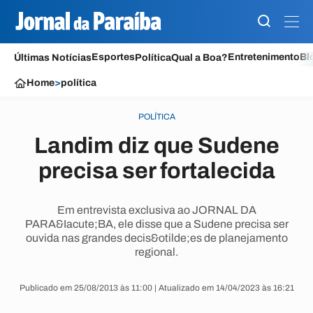
Esportes
Entretenimento
Bl
Últimas Notícias
Política
Qual a Boa?
Home
>
política
POLÍTICA
Landim diz que Sudene
precisa ser fortalecida
Em entrevista exclusiva ao JORNAL DA
PARA&Iacute;BA, ele disse que a Sudene precisa ser
ouvida nas grandes decis&otilde;es de planejamento
regional.
Publicado em 25/08/2013 às 11:00 | Atualizado em 14/04/2023 às 16:21