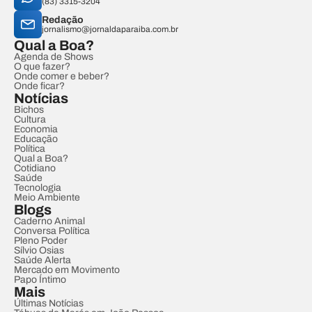
(83) 3315-3204
Redação
jornalismo@jornaldaparaiba.com.br
Qual a Boa?
Agenda de Shows
O que fazer?
Onde comer e beber?
Onde ficar?
Notícias
Bichos
Cultura
Economia
Educação
Política
Qual a Boa?
Cotidiano
Saúde
Tecnologia
Meio Ambiente
Blogs
Caderno Animal
Conversa Política
Pleno Poder
Sílvio Osias
Saúde Alerta
Mercado em Movimento
Papo Íntimo
Mais
Últimas Notícias