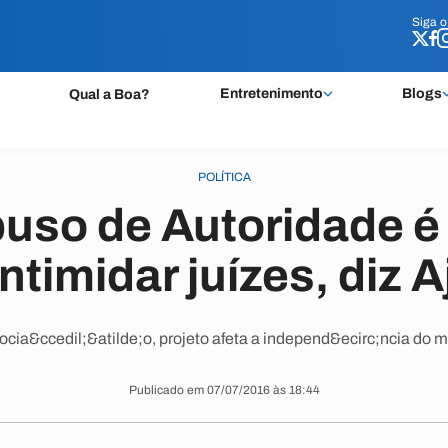
Siga 
Siga 
Entretenimento
Blogs
Qual a Boa?
POLÍTICA
buso de Autoridade é 
intimidar juízes, diz A
ocia&ccedil;&atilde;o, projeto afeta a independ&ecirc;ncia do
Publicado em 07/07/2016 às 18:44