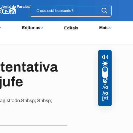
o
o
Jornal da Paraíba
Jornal da Paraíba
Editorias
Mais
Editais
tentativa
jufe
 magistrado.&nbsp; &nbsp;