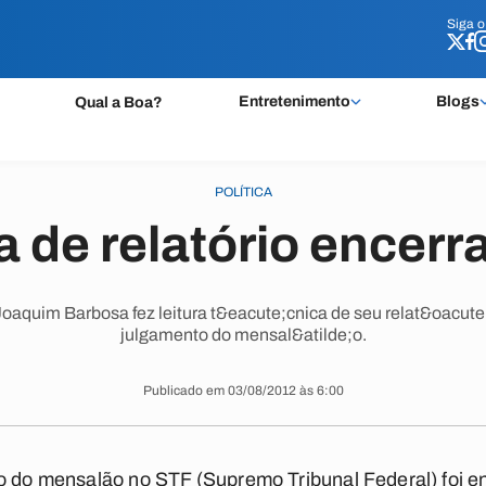
Siga 
Siga 
Entretenimento
Blogs
Qual a Boa?
POLÍTICA
a de relatório encerra
aquim Barbosa fez leitura t&eacute;cnica de seu relat&oacute;
julgamento do mensal&atilde;o.
Publicado em 03/08/2012 às 6:00
to do mensalão no STF (Supremo Tribunal Federal) foi 