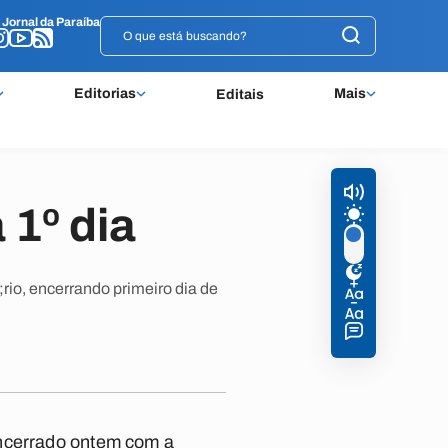
o
o
Jornal da Paraíba
Jornal da Paraíba
Editorias
Mais
Editais
 1º dia
rio, encerrando primeiro dia de
encerrado ontem com a