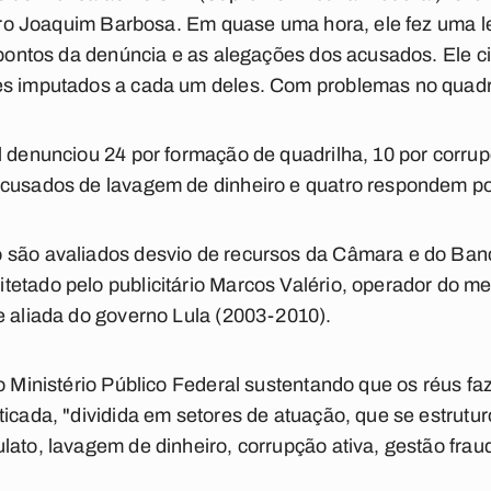
istro Joaquim Barbosa. Em quase uma hora, ele fez uma le
s pontos da denúncia e as alegações dos acusados. Ele 
s imputados a cada um deles. Com problemas no quadril, 
l denunciou 24 por formação de quadrilha, 10 por corrup
acusados de lavagem de dinheiro e quatro respondem po
são avaliados desvio de recursos da Câmara e do Banco 
etado pelo publicitário Marcos Valério, operador do m
e aliada do governo Lula (2003-2010).
do Ministério Público Federal sustentando que os réus f
ticada, "dividida em setores de atuação, que se estrutu
lato, lavagem de dinheiro, corrupção ativa, gestão frau