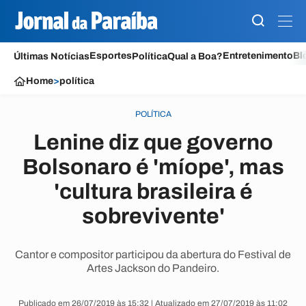
Esportes
Entretenimento
Bl
Últimas Notícias
Política
Qual a Boa?
Home
>
política
POLÍTICA
Lenine diz que governo
Bolsonaro é 'míope', mas
'cultura brasileira é
sobrevivente'
Cantor e compositor participou da abertura do Festival de
Artes Jackson do Pandeiro.
Publicado em 26/07/2019 às 15:32 | Atualizado em 27/07/2019 às 11:02