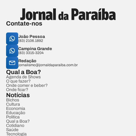
Contate-nos
João Pessoa
(83) 2106.1892
Campina Grande
(83) 3315-3204
Redação
jornalismo@jornaldaparaiba.com.br
Qual a Boa?
Agenda de Shows
O que fazer?
Onde comer e beber?
Onde ficar?
Notícias
Bichos
Cultura
Economia
Educação
Política
Qual a Boa?
Cotidiano
Saúde
Tecnologia