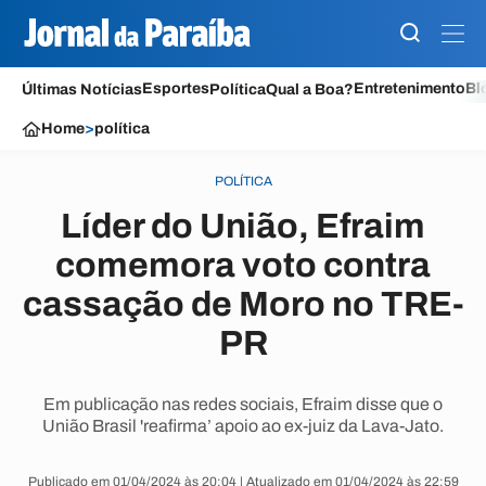
Esportes
Entretenimento
Bl
Últimas Notícias
Política
Qual a Boa?
Home
>
política
POLÍTICA
Líder do União, Efraim
comemora voto contra
cassação de Moro no TRE-
PR
Em publicação nas redes sociais, Efraim disse que o
União Brasil 'reafirma’ apoio ao ex-juiz da Lava-Jato.
Publicado em 01/04/2024 às 20:04 | Atualizado em 01/04/2024 às 22:59