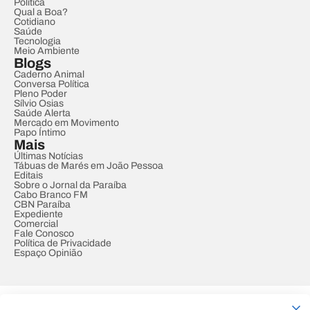
Política
Qual a Boa?
Cotidiano
Saúde
Tecnologia
Meio Ambiente
Blogs
Caderno Animal
Conversa Política
Pleno Poder
Sílvio Osias
Saúde Alerta
Mercado em Movimento
Papo Íntimo
Mais
Últimas Notícias
Tábuas de Marés em João Pessoa
Editais
Sobre o Jornal da Paraíba
Cabo Branco FM
CBN Paraíba
Expediente
Comercial
Fale Conosco
Política de Privacidade
Espaço Opinião
© REDE PARAÍBA DE COMUNICAÇÃO