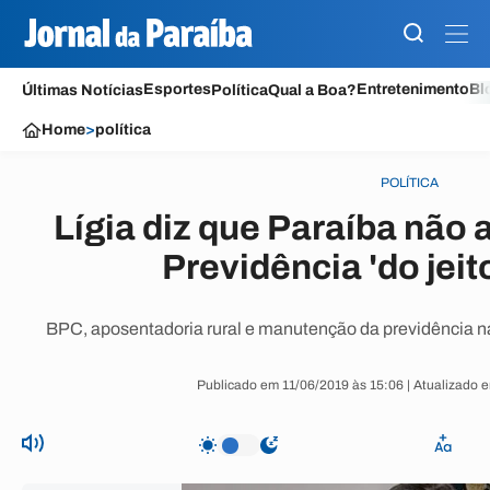
Esportes
Entretenimento
Bl
Últimas Notícias
Política
Qual a Boa?
Home
>
política
POLÍTICA
Lígia diz que Paraíba não
Previdência 'do jeit
BPC, aposentadoria rural e manutenção da previdência na 
Publicado em 11/06/2019 às 15:06 | Atualizado 