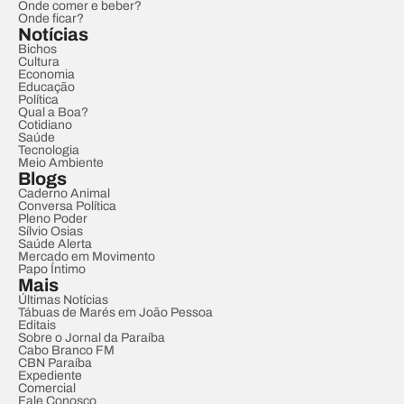
Onde comer e beber?
Onde ficar?
Notícias
Bichos
Cultura
Economia
Educação
Política
Qual a Boa?
Cotidiano
Saúde
Tecnologia
Meio Ambiente
Blogs
Caderno Animal
Conversa Política
Pleno Poder
Sílvio Osias
Saúde Alerta
Mercado em Movimento
Papo Íntimo
Mais
Últimas Notícias
Tábuas de Marés em João Pessoa
Editais
Sobre o Jornal da Paraíba
Cabo Branco FM
CBN Paraíba
Expediente
Comercial
Fale Conosco