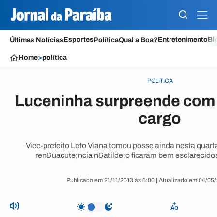
Esportes
Entretenimento
Bl
Últimas Notícias
Política
Qual a Boa?
Home
>
política
POLÍTICA
Luceninha surpreende com 
cargo
Vice-prefeito Leto Viana tomou posse ainda nesta quarta
ren&uacute;ncia n&atilde;o ficaram bem esclarecidos
Publicado em 21/11/2013 às 6:00 | Atualizado em 04/05