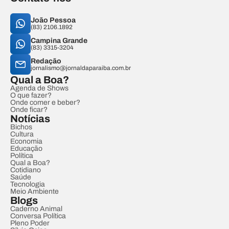
João Pessoa
(83) 2106.1892
Campina Grande
(83) 3315-3204
Redação
jornalismo@jornaldaparaiba.com.br
Qual a Boa?
Agenda de Shows
O que fazer?
Onde comer e beber?
Onde ficar?
Notícias
Bichos
Cultura
Economia
Educação
Política
Qual a Boa?
Cotidiano
Saúde
Tecnologia
Meio Ambiente
Blogs
Caderno Animal
Conversa Política
Pleno Poder