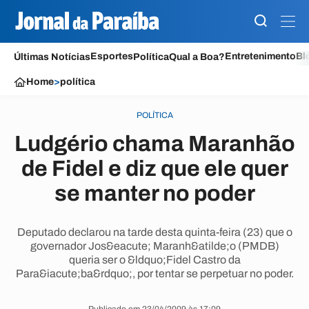
Esportes
Entretenimento
Bl
Últimas Notícias
Política
Qual a Boa?
Home
>
política
POLÍTICA
Ludgério chama Maranhão
de Fidel e diz que ele quer
se manter no poder
Deputado declarou na tarde desta quinta-feira (23) que o
governador Jos&eacute; Maranh&atilde;o (PMDB)
queria ser o &ldquo;Fidel Castro da
Para&iacute;ba&rdquo;, por tentar se perpetuar no poder.