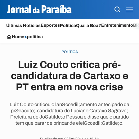
Esportes
Entretenimento
Bl
Últimas Notícias
Política
Qual a Boa?
Home
>
política
POLÍTICA
Luiz Couto critica pré-
candidatura de Cartaxo e
PT entra em nova crise
Luiz Couto criticou o lan&ccedil;amento antecipado da
pr&eacute;-candidatura de Luciano Cartaxo &agrave;
Prefeitura de Jo&atilde;o Pessoa e disse que o partido
tem que parar de brincar de elei&ccedil;&atilde;o.