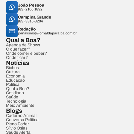
João Pessoa
(83) 2106.1892
Campina Grande
(83) 3315-3204
Redação
jornalismo@jornaldaparaiba.com.br
Qual a Boa?
Agenda de Shows
O que fazer?
Onde comer e beber?
Onde ficar?
Notícias
Bichos
Cultura
Economia
Educação
Política
Qual a Boa?
Cotidiano
Saúde
Tecnologia
Meio Ambiente
Blogs
Caderno Animal
Conversa Política
Pleno Poder
Sílvio Osias
Saúde Alerta