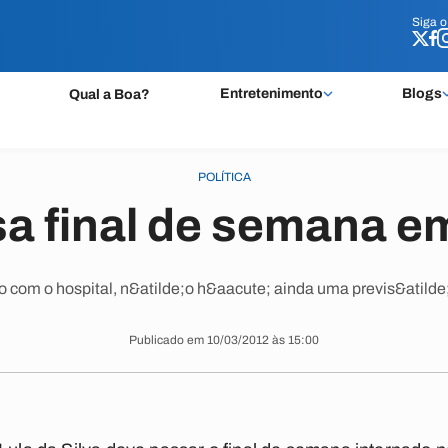
Siga 
Siga 
Entretenimento
Blogs
Qual a Boa?
POLÍTICA
a final de semana e
 com o hospital, n&atilde;o h&aacute; ainda uma previs&atilde;
Publicado em 10/03/2012 às 15:00