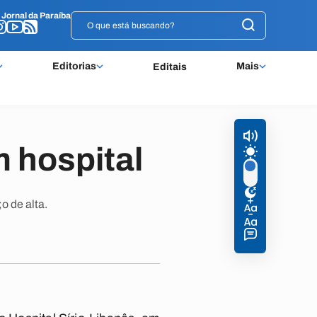
o
o
Jornal da Paraíba
Jornal da Paraíba
Editorias
Mais
Editais
m hospital
o de alta.