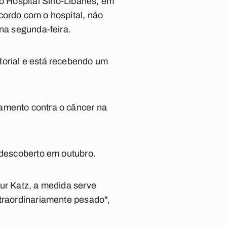
o Hospital Sírio-Libanês, em
cordo com o hospital, não
 na segunda-feira.
torial e está recebendo um
tamento contra o câncer na
 descoberto em outubro.
tur Katz, a medida serve
xtraordinariamente pesado",